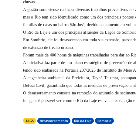
chuvas.
A gestão sombriense realizou diversos trabalhos preventivos no
mas o Rio tem sido identificado como um dos principais pontos 
famílias de casas no bairro São José, devido ao aumento do volu
O Rio da Laje é um dos principais afluentes da Lagoa de Sombri
Em Sombrio, ele foi desassoreado em toda sua extensão, passando
de extensão de trecho urbano.
Foram mais de 400 horas de máquinas trabalhadas para dar ao Ri
A iniciativa faz parte de um plano estratégico de prevenção de 
tendo sido embasada na Portaria 207/2023 do Instituto do Meio A
A engenheira ambiental da Prefeitura, Tayná Teixeira, acompa
Defesa Civil, garantindo que todas as medidas de preservação am
O desassoreamento consiste na remoção do acúmulo de sedimentos
imagens é possível ver como o Rio da Laje estava antes da ação e 
TAGS
desassoreamento
Rio da Laje
Sombrio