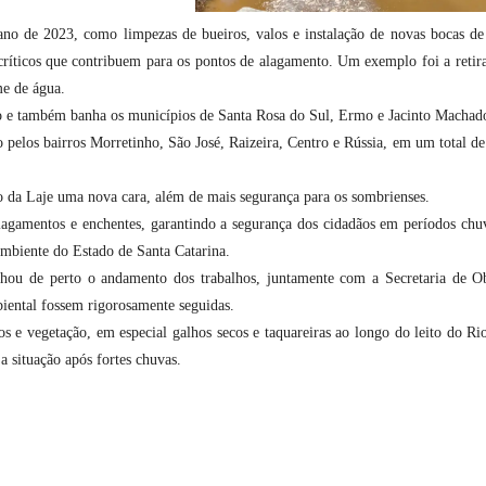
 ano de 2023, como limpezas de bueiros, valos e instalação de novas bocas de
críticos que contribuem para os pontos de alagamento. Um exemplo foi a retir
me de água.
o e também banha os municípios de Santa Rosa do Sul, Ermo e Jacinto Machad
 pelos bairros Morretinho, São José, Raizeira, Centro e Rússia, em um total d
o da Laje uma nova cara, além de mais segurança para os sombrienses.
alagamentos e enchentes, garantindo a segurança dos cidadãos em períodos chu
mbiente do Estado de Santa Catarina.
nhou de perto o andamento dos trabalhos, juntamente com a Secretaria de O
biental fossem rigorosamente seguidas.
 e vegetação, em especial galhos secos e taquareiras ao longo do leito do Ri
a situação após fortes chuvas.