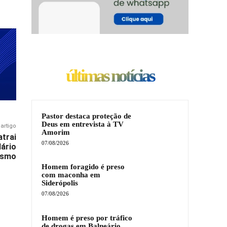
últimas notícias
Pastor destaca proteção de
Deus em entrevista à TV
artigo
Amorim
atrai
07/08/2026
dário
ismo
Homem foragido é preso
com maconha em
Siderópolis
07/08/2026
Homem é preso por tráfico
de drogas em Balneário