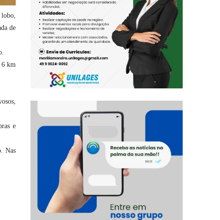
 lobo,
ada de
o.
e 6 km
vosos,
bras e
o. Nas