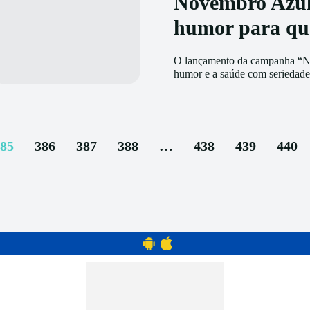
Novembro Azul
humor para qu
O lançamento da campanha “N
humor e a saúde com seriedade
85
386
387
388
…
438
439
440