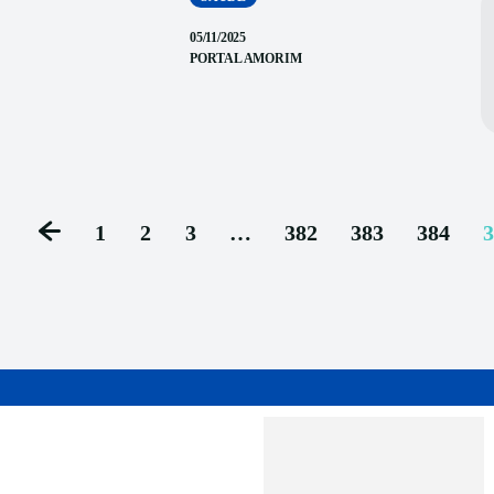
05/11/2025
PORTAL AMORIM
1
2
3
…
382
383
384
3