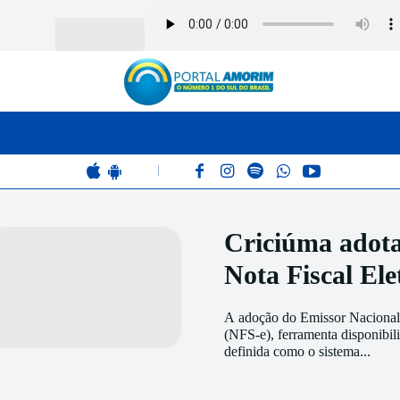
BOMBEIROS
POLÍCIA
RÁDIO 102.9
COLUNAS
|
Criciúma adota
Nota Fiscal Ele
A adoção do Emissor Nacional 
(NFS-e), ferramenta disponibili
definida como o sistema...