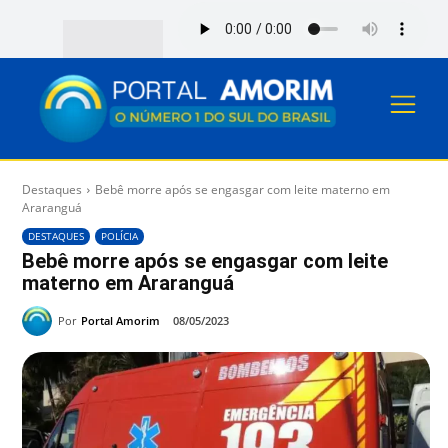
Destaques
Bebê morre após se engasgar com leite materno em
Araranguá
DESTAQUES
POLÍCIA
Bebê morre após se engasgar com leite
materno em Araranguá
Por
Portal Amorim
08/05/2023