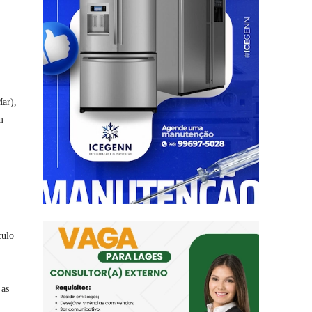
Mar),
m
culo
 as