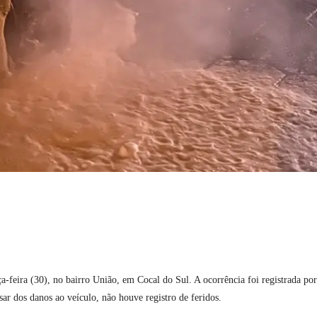
-feira (30), no bairro União, em Cocal do Sul. A ocorrência foi registrada por
r dos danos ao veículo, não houve registro de feridos.