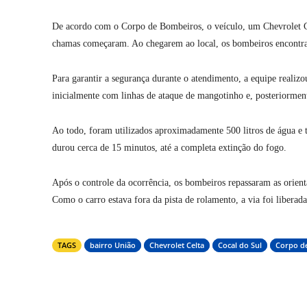
De acordo com o Corpo de Bombeiros, o veículo, um Chevrolet Ce
chamas começaram. Ao chegarem ao local, os bombeiros encontra
Para garantir a segurança durante o atendimento, a equipe realizou
inicialmente com linhas de ataque de mangotinho e, posteriorme
Ao todo, foram utilizados aproximadamente 500 litros de água e 
durou cerca de 15 minutos, até a completa extinção do fogo.
Após o controle da ocorrência, os bombeiros repassaram as orien
Como o carro estava fora da pista de rolamento, a via foi libera
TAGS
bairro União
Chevrolet Celta
Cocal do Sul
Corpo d
Compartilhar