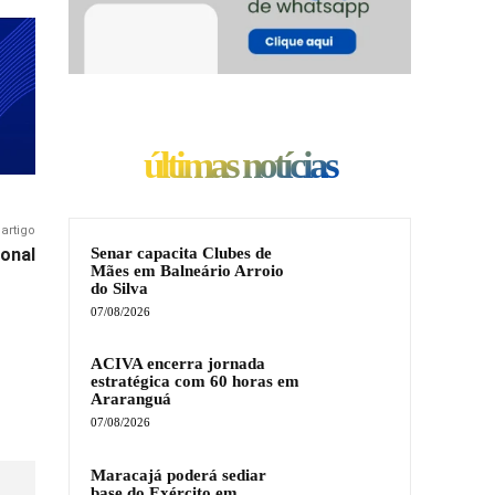
últimas notícias
artigo
Senar capacita Clubes de
ional
Mães em Balneário Arroio
do Silva
07/08/2026
ACIVA encerra jornada
estratégica com 60 horas em
Araranguá
07/08/2026
Maracajá poderá sediar
base do Exército em