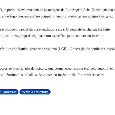
lta preto, estava estacionado às margens da Rua Angelo Arlei Zanete quando 
ram o fogo concentrado no compartimento do motor, já em estágio avançado.
 o bloqueio parcial da via e sinalizou a área. O combate às chamas foi feito
nte, com o emprego de equipamento específico para combate ao incêndio.
três litros de líquido gerador de espuma (LGE). A operação de combate e resca
tações ao proprietário do veículo, que permaneceu responsável pelo automóvel.
da ao término dos trabalhos. As causas do incêndio não foram informadas.
e Bombeiros
Incêndio em veículo