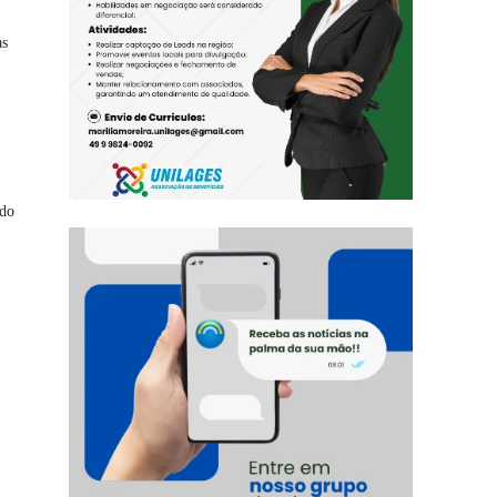
as
ldo