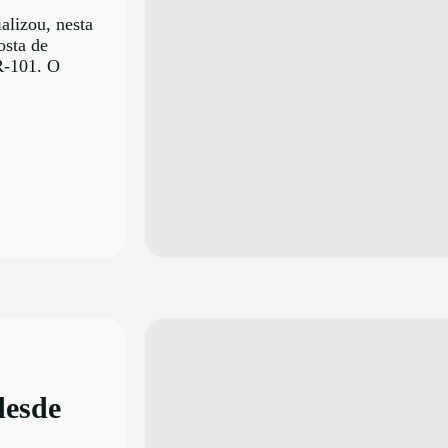
alizou, nesta
osta de
R-101. O
desde