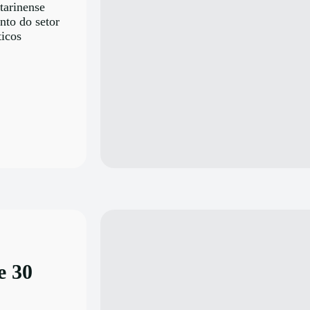
tarinense
nto do setor
ticos
e 30