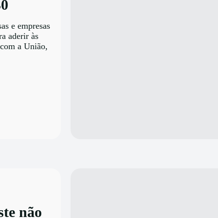
30
sas e empresas
a aderir às
 com a União,
ste não