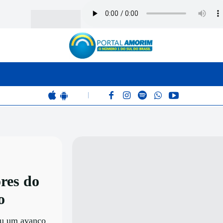
BOMBEIROS
POLÍCIA
RÁDIO 102.9
COLUNAS
|
res do
o
ou um avanço