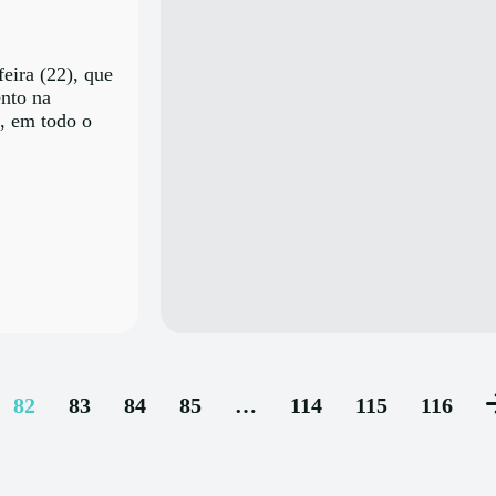
feira (22), que
ento na
, em todo o
82
83
84
85
…
114
115
116