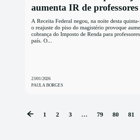
aumenta IR de professores
A Receita Federal negou, na noite desta quinta-
o reajuste do piso do magistério provoque aum
cobrança do Imposto de Renda para professores
país. O...
23/01/2026
PAULA BORGES
1
2
3
…
79
80
81