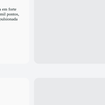
a em forte
 mil pontos,
mpulsionada