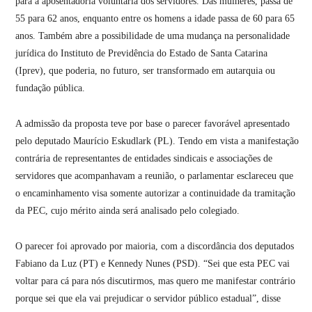
para a aposentadoria voluntária dos servidores. Das mulheres, passa de
55 para 62 anos, enquanto entre os homens a idade passa de 60 para 65
anos. Também abre a possibilidade de uma mudança na personalidade
jurídica do Instituto de Previdência do Estado de Santa Catarina
(Iprev), que poderia, no futuro, ser transformado em autarquia ou
fundação pública.
A admissão da proposta teve por base o parecer favorável apresentado
pelo deputado Maurício Eskudlark (PL). Tendo em vista a manifestação
contrária de representantes de entidades sindicais e associações de
servidores que acompanhavam a reunião, o parlamentar esclareceu que
o encaminhamento visa somente autorizar a continuidade da tramitação
da PEC, cujo mérito ainda será analisado pelo colegiado.
O parecer foi aprovado por maioria, com a discordância dos deputados
Fabiano da Luz (PT) e Kennedy Nunes (PSD). “Sei que esta PEC vai
voltar para cá para nós discutirmos, mas quero me manifestar contrário
porque sei que ela vai prejudicar o servidor público estadual”, disse