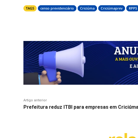
TAGS
censo previdenciário
Criciúma
Criciúmaprev
RPPS
Compartilhar
Artigo anterior
Prefeitura reduz ITBI para empresas em Criciúm