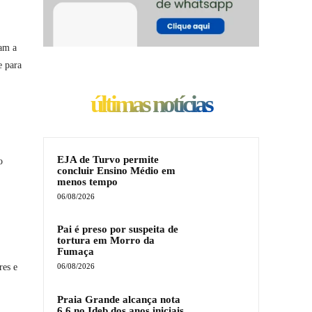
çam a
e para
últimas notícias
EJA de Turvo permite
o
concluir Ensino Médio em
menos tempo
06/08/2026
Pai é preso por suspeita de
tortura em Morro da
Fumaça
res e
06/08/2026
Praia Grande alcança nota
6,6 no Ideb dos anos iniciais