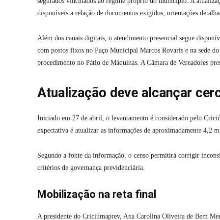
segurados vinculados ao regime próprio do município. A atualizaçã
disponíveis a relação de documentos exigidos, orientações detalh
Além dos canais digitais, o atendimento presencial segue disponív
com postos fixos no Paço Municipal Marcos Rovaris e na sede do
procedimento no Pátio de Máquinas. A Câmara de Vereadores prest
Atualização deve alcançar cer
Iniciado em 27 de abril, o levantamento é considerado pelo Cric
expectativa é atualizar as informações de aproximadamente 4,2 
Segundo a fonte da informação, o censo permitirá corrigir inconsist
critérios de governança previdenciária.
Mobilização na reta final
A presidente do Criciúmaprev, Ana Carolina Oliveira de Bem Men