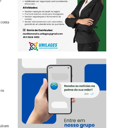
o
 conta
 os
luíram