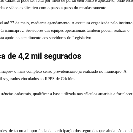
o cadastral pode ser feita por meio de portal eletrônico e aplicativo, onde estã
adas e vídeo explicativo com o passo a passo do recadastramento.
el até 27 de maio, mediante agendamento. A estrutura organizada pelo instituto
 Criciúmaprev. Servidores das equipes operacionais também podem realizar o
a apoio no atendimento aos servidores do Legislativo.
ca de 4,2 mil segurados
iúmaprev o mais completo censo previdenciário já realizado no município. A
mil segurados vinculados ao RPPS de Criciúma.
ências cadastrais, qualificar a base utilizada nos cálculos atuariais e fortalecer
des, destacou a importância da participação dos segurados que ainda não conc