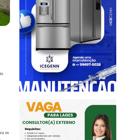
io
ra os