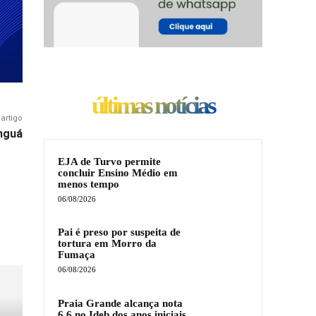
últimas notícias
artigo
nguá
EJA de Turvo permite
concluir Ensino Médio em
menos tempo
06/08/2026
Pai é preso por suspeita de
tortura em Morro da
Fumaça
06/08/2026
Praia Grande alcança nota
6,6 no Ideb dos anos iniciais