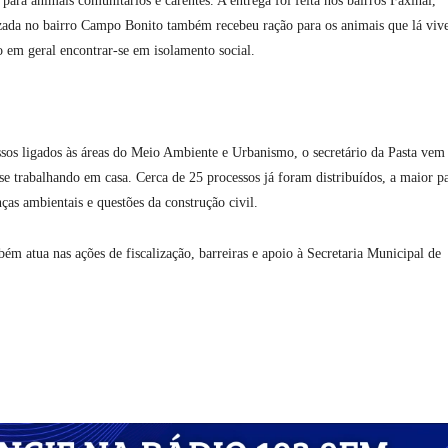
 para animais comunitários e carentes. A entrega foi feita nos bairros Faxinal,
lizada no bairro Campo Bonito também recebeu ração para os animais que lá viv
o em geral encontrar-se em isolamento social.
ssos ligados às áreas do Meio Ambiente e Urbanismo, o secretário da Pasta vem
se trabalhando em casa. Cerca de 25 processos já foram distribuídos, a maior pa
ças ambientais e questões da construção civil.
ém atua nas ações de fiscalização, barreiras e apoio à Secretaria Municipal de