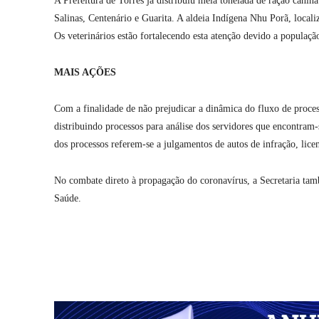
A Prefeitura de Torres já distribuiu meia tonelada de ração canina
Salinas, Centenário e Guarita. A aldeia Indígena Nhu Porã, loca
Os veterinários estão fortalecendo esta atenção devido a populaçã
MAIS AÇÕES
Com a finalidade de não prejudicar a dinâmica do fluxo de proce
distribuindo processos para análise dos servidores que encontram-
dos processos referem-se a julgamentos de autos de infração, licen
No combate direto à propagação do coronavírus, a Secretaria tamb
Saúde.
Compartilhar