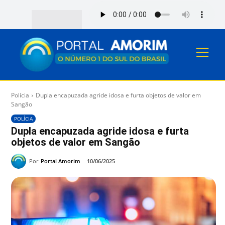
Polícia
Dupla encapuzada agride idosa e furta objetos de valor em
Sangão
POLÍCIA
Dupla encapuzada agride idosa e furta
objetos de valor em Sangão
Por
Portal Amorim
10/06/2025