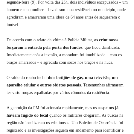
segunda-feira (9). Por volta das 23h, dois indivíduos encapuzados – um
homem e uma mulher – invadiram uma residência no município, onde
agrediram e amarraram uma idosa de 64 anos antes de saquearem o
imóvel.
De acordo com o relato da vítima à Polícia Militar,
os criminosos
forçaram a entrada pela porta dos fundos
, que ficou danificada.
Imediatamente após a invasão, a moradora foi imobilizada – com os
braços amarrados – e agredida com socos nos braços e na nuca.
O saldo do roubo inclui
dois botijões de gás, uma televisão, um
aparelho celular e outros objetos pessoais.
Testemunhas afirmaram
ter visto roupas espalhadas por vários cômodos da residência.
A guarnição da PM foi acionada rapidamente, mas os
suspeitos já
haviam fugido do local
quando os militares chegaram. As buscas na
região não localizaram os criminosos. Um Boletim de Ocorrência foi
registrado e as investigações seguem em andamento para identificar e