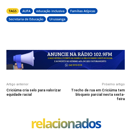
TAGS
AUFA
educação inclusiva
Famílias Atípicas
Secretaria de Educação
Urussanga
Artigo anterior
Próximo artigo
Criciúma cria selo para valorizar
Trecho de rua em Criciúma tem
equidade racial
bloqueio parcial nesta sexta-
feira
relacionados