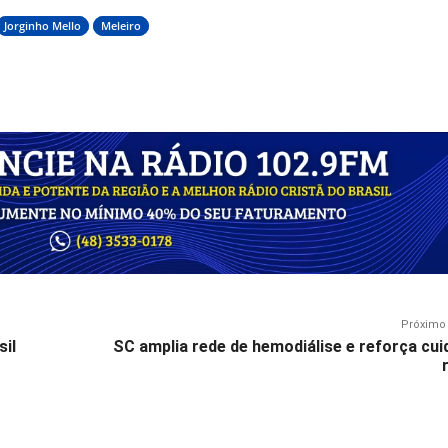
Jorginho Mello
Meleiro
Próximo 
sil
SC amplia rede de hemodiálise e reforça cu