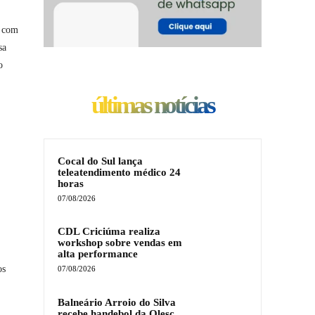
a com
sa
o
últimas notícias
Cocal do Sul lança
teleatendimento médico 24
horas
07/08/2026
CDL Criciúma realiza
workshop sobre vendas em
alta performance
os
07/08/2026
Balneário Arroio do Silva
recebe handebol da Olesc