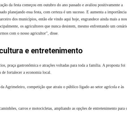
zação da festa começou em outubro do ano passado e avaliou positivamente a
sado planejando essa festa, com certeza é um sucesso. E aumenta a importânci
arceiro dos municípios, então ele vindo aqui hoje, engrandece ainda mais a nos
ncipalmente, os agricultores que nunca desistem, mesmo enfrentando um cenári
armos com o nosso agricultor”, disse.
ultura e entretenimento
os, praça gastronômica e atrações voltadas para toda a família. A proposta foi
m de fortalecer a economia local.
 da Agrimeleiro, competição que atraiu o público ligado ao setor agrícola e às
minhões, carros e motocicletas, ampliando as opções de entretenimento para 