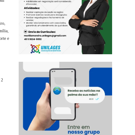
com
iro,
ília,
orte e
 2