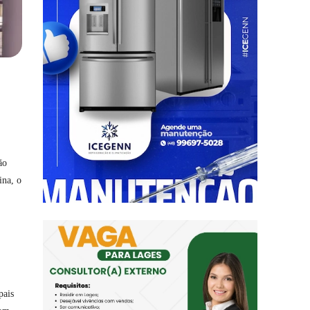
ão
ina, o
pais