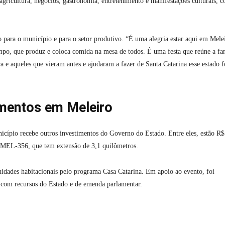
agricultura, negócios, gastronomia, entretenimento e manifestações culturais, 
o para o município e para o setor produtivo. “É uma alegria estar aqui em Mele
po, que produz e coloca comida na mesa de todos. É uma festa que reúne a fam
ra e aqueles que vieram antes e ajudaram a fazer de Santa Catarina esse estado f
imentos em Meleiro
icípio recebe outros investimentos do Governo do Estado. Entre eles, estão R$
 MEL-356, que tem extensão de 3,1 quilômetros.
idades habitacionais pelo programa Casa Catarina. Em apoio ao evento, foi
 com recursos do Estado e de emenda parlamentar.