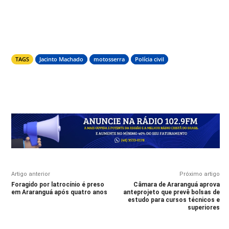
TAGS
Jacinto Machado
motosserra
Polícia civil
Artigo anterior
Próximo artigo
Foragido por latrocínio é preso
Câmara de Araranguá aprova
em Araranguá após quatro anos
anteprojeto que prevê bolsas de
estudo para cursos técnicos e
superiores