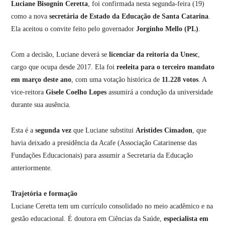
Luciane Bisognin Ceretta
, foi confirmada nesta segunda-feira (19)
como a nova
secretária de Estado da Educação de Santa Catarina
.
Ela aceitou o convite feito pelo governador
Jorginho Mello (PL)
.
Com a decisão, Luciane deverá se
licenciar da reitoria da Unesc
,
cargo que ocupa desde 2017. Ela foi
reeleita para o terceiro mandato
em março deste ano
, com uma votação histórica de
11.228 votos
. A
vice-reitora
Gisele Coelho Lopes
assumirá a condução da universidade
durante sua ausência.
Esta é a
segunda vez
que Luciane substitui
Aristides Cimadon
, que
havia deixado a presidência da Acafe (Associação Catarinense das
Fundações Educacionais) para assumir a Secretaria da Educação
anteriormente.
Trajetória e formação
Luciane Ceretta tem um currículo consolidado no meio acadêmico e na
gestão educacional. É doutora em Ciências da Saúde,
especialista em