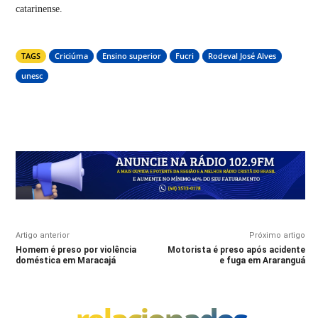
catarinense.
TAGS
Criciúma
Ensino superior
Fucri
Rodeval José Alves
unesc
Artigo anterior
Próximo artigo
Homem é preso por violência
Motorista é preso após acidente
doméstica em Maracajá
e fuga em Araranguá