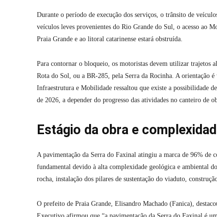
Durante o período de execução dos serviços, o trânsito de veícul
veículos leves provenientes do Rio Grande do Sul, o acesso ao M
Praia Grande e ao litoral catarinense estará obstruída.
Para contornar o bloqueio, os motoristas devem utilizar trajetos
Rota do Sol, ou a BR-285, pela Serra da Rocinha. A orientação é 
Infraestrutura e Mobilidade ressaltou que existe a possibilidade de
de 2026, a depender do progresso das atividades no canteiro de ob
Estágio da obra e complexidad
A pavimentação da Serra do Faxinal atingiu a marca de 96% de co
fundamental devido à alta complexidade geológica e ambiental do t
rocha, instalação dos pilares de sustentação do viaduto, construção
O prefeito de Praia Grande, Elisandro Machado (Fanica), destacou
Executivo afirmou que “a pavimentação da Serra do Faxinal é um 