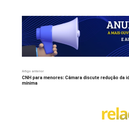
Compartilhar
Pavimentação em concreto da Serra do Faxinal exibe a complexidade geológi
Divulgação/Prefeitura de Praia Grande
Artigo anterior
CNH para menores: Câmara discute redução da i
mínima
rel