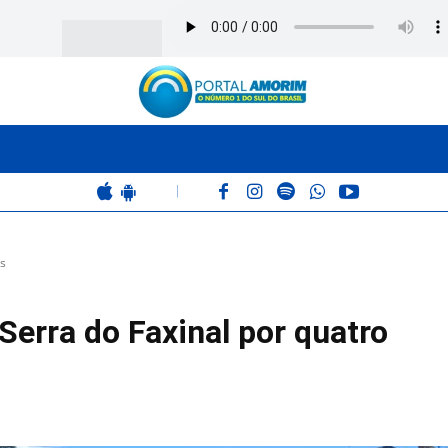
BOMBEIROS
POLÍCIA
RÁDIO 102.9
COLUNAS
|
es
erra do Faxinal por quatro