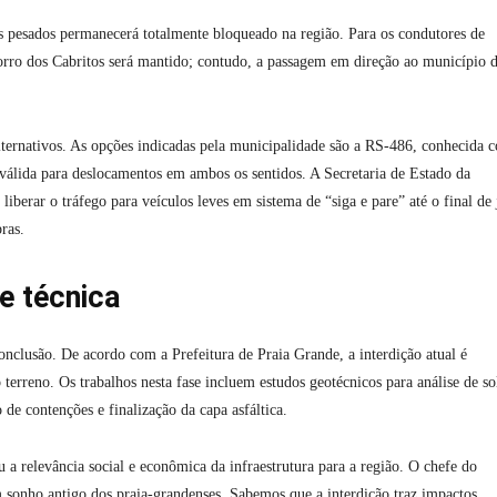
os pesados permanecerá totalmente bloqueado na região. Para os condutores de
orro dos Cabritos será mantido; contudo, a passagem em direção ao município 
 alternativos. As opções indicadas pela municipalidade são a RS-486, conhecida
válida para deslocamentos em ambos os sentidos. A Secretaria de Estado da
 liberar o tráfego para veículos leves em sistema de “siga e pare” até o final de
ras.
e técnica
nclusão. De acordo com a Prefeitura de Praia Grande, a interdição atual é
erreno. Os trabalhos nesta fase incluem estudos geotécnicos para análise de so
 de contenções e finalização da capa asfáltica.
 a relevância social e econômica da infraestrutura para a região. O chefe do
sonho antigo dos praia-grandenses. Sabemos que a interdição traz impactos