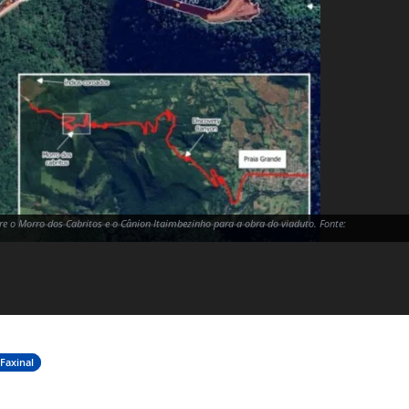
tre o Morro dos Cabritos e o Cânion Itaimbezinho para a obra do viaduto. Fonte:
Faxinal