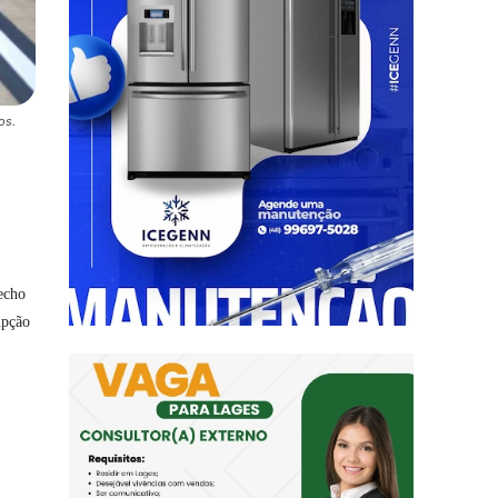
os.
echo
upção