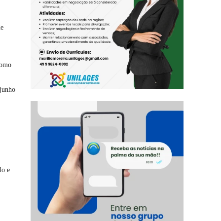
de
 como
 junho
lo e