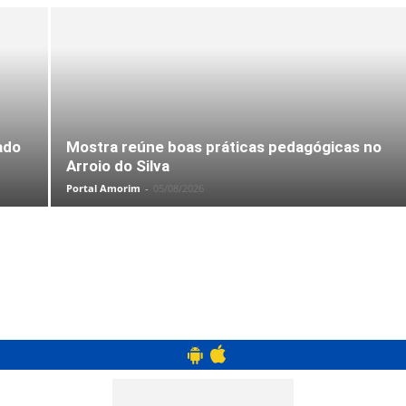
ado
Mostra reúne boas práticas pedagógicas no
Arroio do Silva
tra a concretização da obra, que está 96% concluída. Foto: Divulgação/Prefeitura de Praia 
Portal Amorim
-
05/08/2026