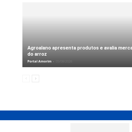
Agroalano apresenta produtos e avalia merc
do arroz
Trecho recém-pavimentado em concreto da Serra do Faxinal mos
Portal Amorim
-
05/08/2026