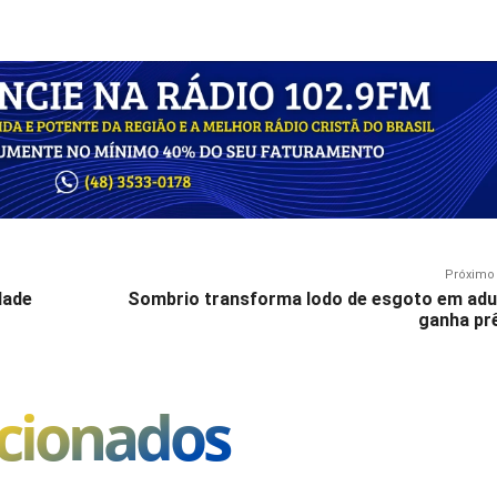
ca do Morro dos Cabritos, onde contenções de rocha foram necessárias. Foto:
Próximo 
dade
Sombrio transforma lodo de esgoto em adu
ganha pr
acionados