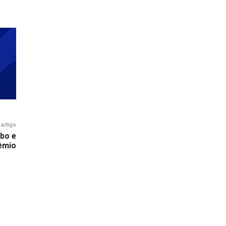
artigo
bo e
êmio