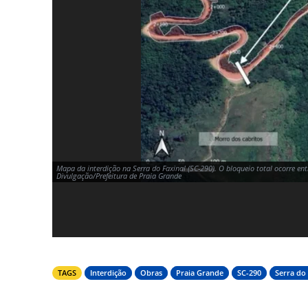
Mapa da interdição na Serra do Faxinal (SC-290). O bloqueio total ocorre en
Divulgação/Prefeitura de Praia Grande
TAGS
Interdição
Obras
Praia Grande
SC-290
Serra do 