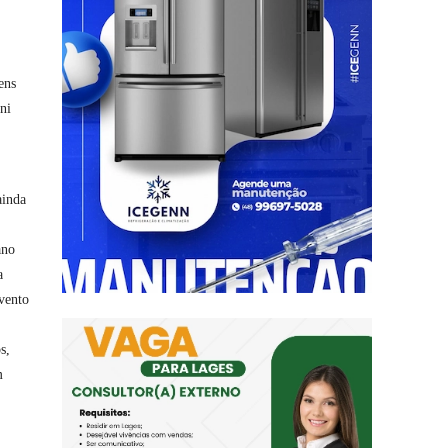
ens
ni
ainda
ano
a
evento
s,
m