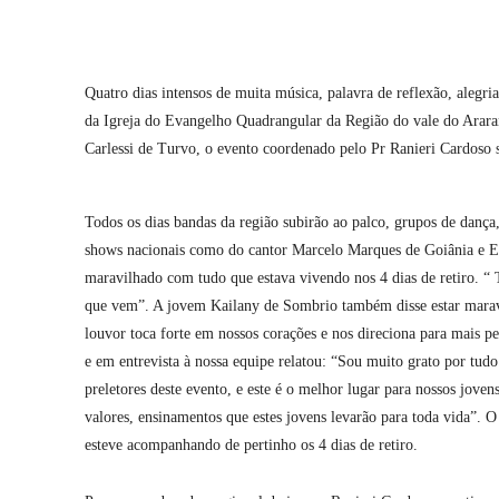
Compartilhar
Quatro dias intensos de muita música, palavra de reflexão, alegr
da Igreja do Evangelho Quadrangular da Região do vale do Arara
Carlessi de Turvo, o evento coordenado pelo Pr Ranieri Cardoso s
Todos os dias bandas da região subirão ao palco, grupos de dança,
shows nacionais como do cantor Marcelo Marques de Goiânia e E
maravilhado com tudo que estava vivendo nos 4 dias de retiro. “ T
que vem”. A jovem Kailany de Sombrio também disse estar maravi
louvor toca forte em nossos corações e nos direciona para mais p
e em entrevista à nossa equipe relatou: “Sou muito grato por tud
preletores deste evento, e este é o melhor lugar para nossos joven
valores, ensinamentos que estes jovens levarão para toda vida”
esteve acompanhando de pertinho os 4 dias de retiro.