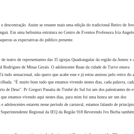
ia e descontração. Assim se resume mais uma edição do tradicional Retiro de Jov
nguá. Em uma belíssima estrutura no Centro de Eventos Professora Iria Angelo
uperou as expectativas do público presente.
 de teatro de representantes das 35 igrejas Quadrangular da região da Amesc e 
d Rodrigues de Minas Gerais. O adolescente Ruan da cidade de Turvo estava
á tudo sensacional, não quero que acabe esse e já estou ansioso pelo retiro do 
lhada. “É muito bom tudo que estamos vivendo nestes dias, cada palavra, cad
erto de Deus”. Pr Gregori Panatta de Timbé do Sul foi um dos palestrantes do 
o que estamos vivendo aqui nestes dias, para mim foi uma honra ser um dos
s e adolescentes estarem nesse período de carnaval, estamos falando de princípio
. O Superintendente Regional da IEQ da Região 918 Reverendo Ivo Borba també