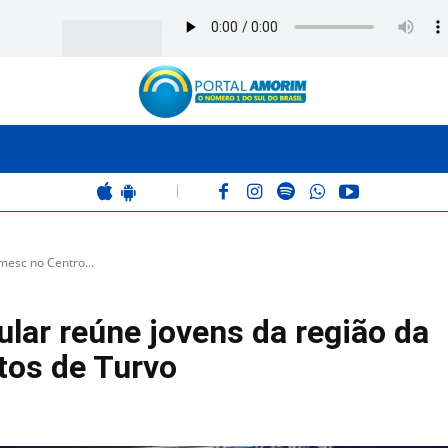
BOMBEIROS
POLÍCIA
RÁDIO 102.9
COLUNAS
|
mesc no Centro...
ular reúne jovens da região da
tos de Turvo