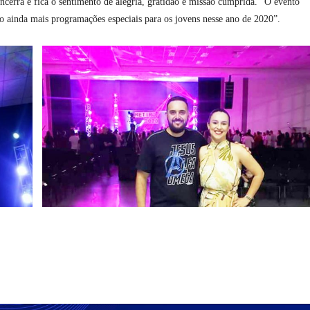
ncerra e fica o sentimento de alegria, gratidão e missão cumprida. “O evento
rão ainda mais programações especiais para os jovens nesse ano de 2020”.