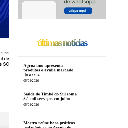
últimas notícias
artigo
ul de
e SC
Agroalano apresenta
produtos e avalia mercado
do arroz
05/08/2026
Saúde de Timbé do Sul soma
3,1 mil serviços em julho
05/08/2026
Mostra reúne boas práticas
pedagógicas no Arroio do