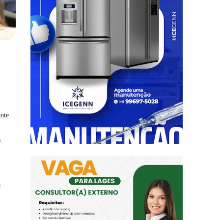
ante
s
a