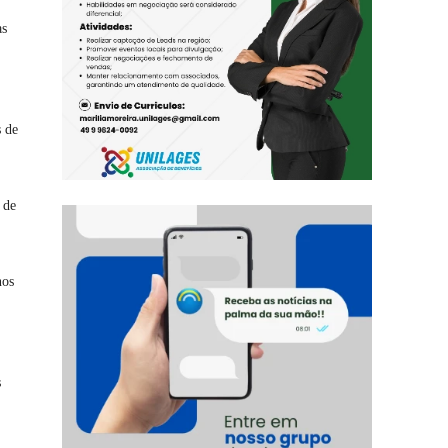
as
s de
 de
nos
s