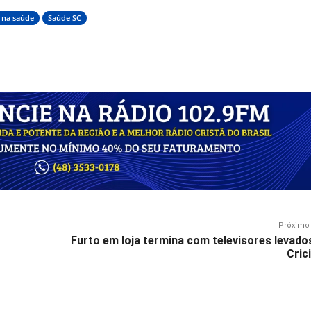
 na saúde
Saúde SC
Próximo 
Furto em loja termina com televisores levad
Cric