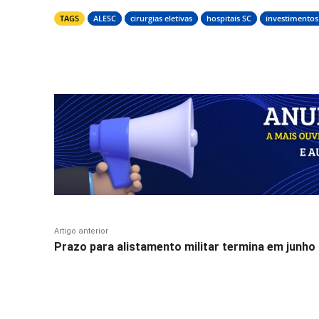
TAGS
ALESC
cirurgias eletivas
hospitais SC
investimentos
Compartilhar
Artigo anterior
Prazo para alistamento militar termina em junho