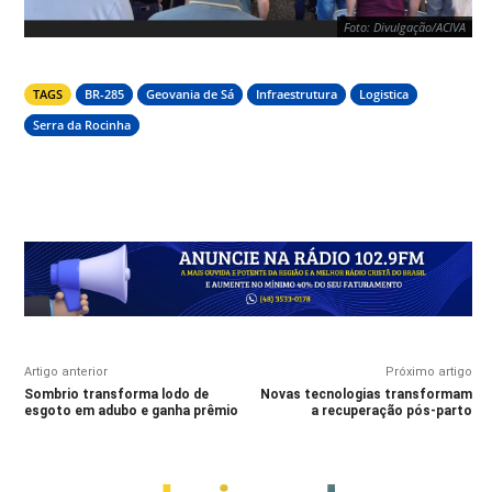
Foto: Divulgação/ACIVA
TAGS
BR-285
Geovania de Sá
Infraestrutura
Logistica
Serra da Rocinha
Foto: Divulgação/Prefeitura de Timbé do Sul
Artigo anterior
Próximo artigo
Sombrio transforma lodo de
Novas tecnologias transformam
esgoto em adubo e ganha prêmio
a recuperação pós-parto