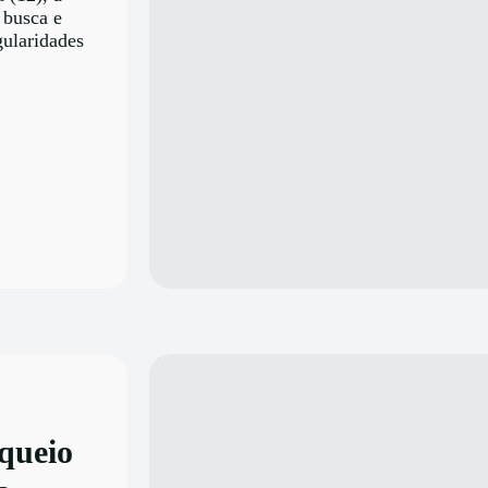
 busca e
gularidades
queio