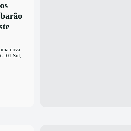
os
ubarão
ste
 uma nova
R-101 Sul,