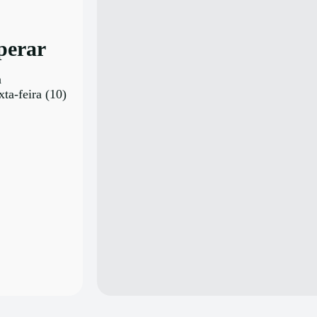
perar
a
ta-feira (10)