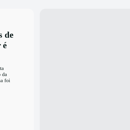
s de
 é
ta
o da
a foi