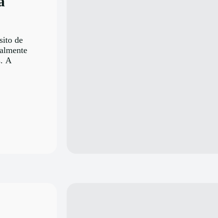
a
sito de
ialmente
s. A