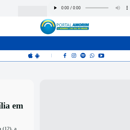
BOMBEIROS
POLÍCIA
RÁDIO 102.9
COLUNAS
|
lia em
 (12), a