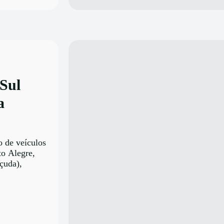
 Sul
a
o de veículos
to Alegre,
çuda),