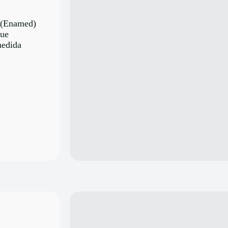
 (Enamed)
que
medida