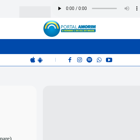
BOMBEIROS
POLÍCIA
RÁDIO 102.9
COLUNAS
|
nare)