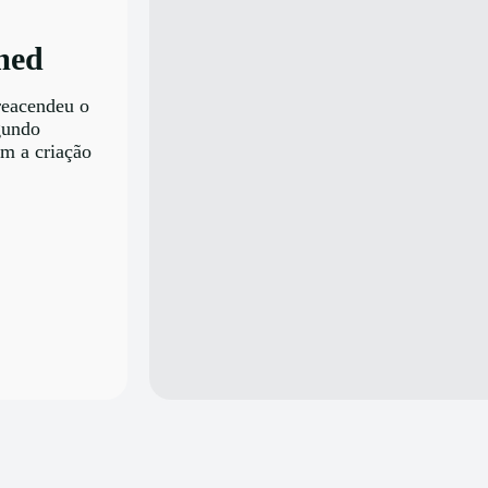
med
reacendeu o
egundo
m a criação