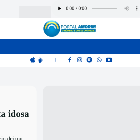
BOMBEIROS
POLÍCIA
RÁDIO 102.9
COLUNAS
|
a idosa
eio deixou