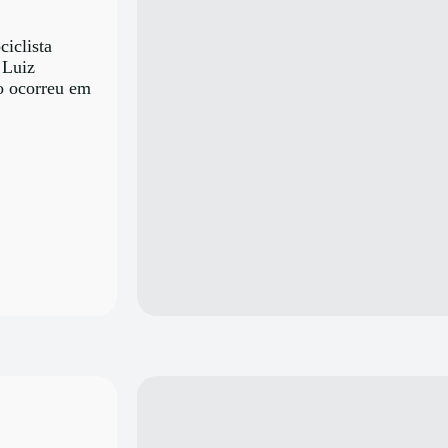
iclista
 Luiz
o ocorreu em