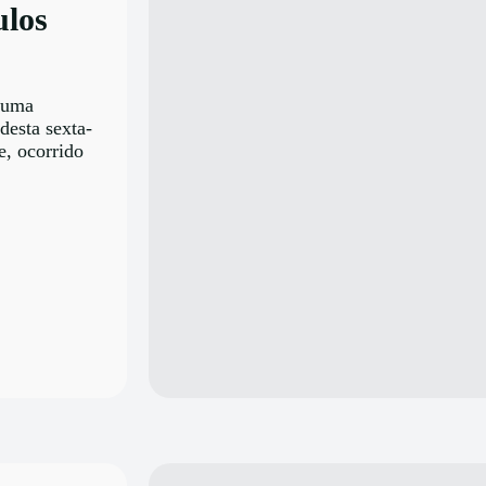
ulos
 uma
desta sexta-
e, ocorrido