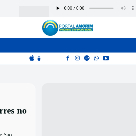
BOMBEIROS
POLÍCIA
RÁDIO 102.9
COLUNAS
|
rres no
e São