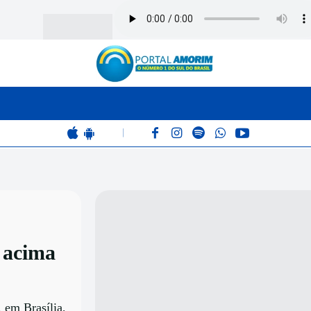
BOMBEIROS
POLÍCIA
RÁDIO 102.9
COLUNAS
|
s acima
 em Brasília,