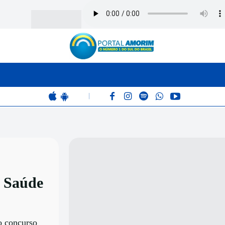
BOMBEIROS
POLÍCIA
RÁDIO 102.9
COLUNAS
|
a Saúde
o concurso