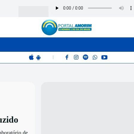
BOMBEIROS
POLÍCIA
RÁDIO 102.9
COLUNAS
|
uzido
aboratório de