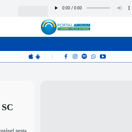
BOMBEIROS
POLÍCIA
RÁDIO 102.9
COLUNAS
|
m SC
nstável nesta