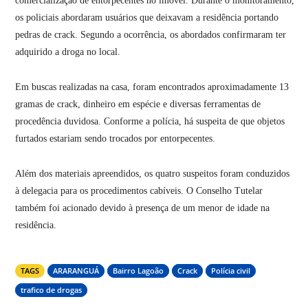
comercialização de entorpecentes no imóvel. Durante o monitoramento,
os policiais abordaram usuários que deixavam a residência portando
pedras de crack. Segundo a ocorrência, os abordados confirmaram ter
adquirido a droga no local.
Em buscas realizadas na casa, foram encontrados aproximadamente 13
gramas de crack, dinheiro em espécie e diversas ferramentas de
procedência duvidosa. Conforme a polícia, há suspeita de que objetos
furtados estariam sendo trocados por entorpecentes.
Além dos materiais apreendidos, os quatro suspeitos foram conduzidos
à delegacia para os procedimentos cabíveis. O Conselho Tutelar
também foi acionado devido à presença de um menor de idade na
residência.
TAGS
ARARANGUÁ
Bairro Lagoão
Crack
Polícia civil
trafico de drogas