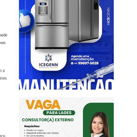
 sede
o em
m a
rres.
rco