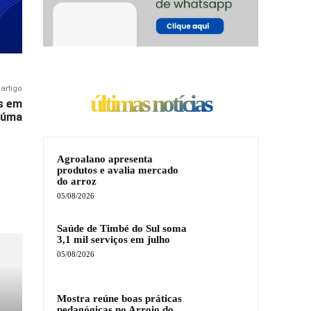
artigo
últimas notícias
s em
iúma
Agroalano apresenta
produtos e avalia mercado
do arroz
05/08/2026
Saúde de Timbé do Sul soma
3,1 mil serviços em julho
05/08/2026
Mostra reúne boas práticas
pedagógicas no Arroio do