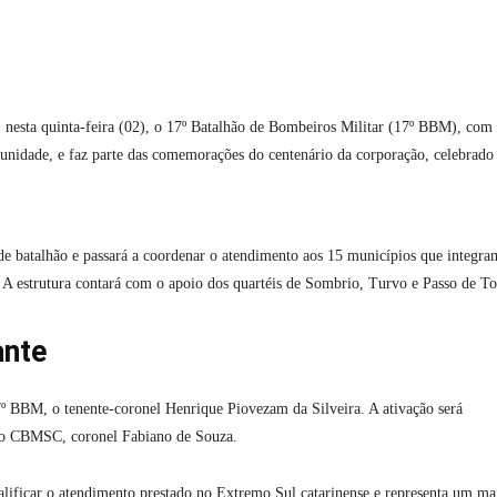
nesta quinta-feira (02), o 17º Batalhão de Bombeiros Militar (17º BBM), com
 unidade, e faz parte das comemorações do centenário da corporação, celebrad
e batalhão e passará a coordenar o atendimento aos 15 municípios que integra
A estrutura contará com o apoio dos quartéis de Sombrio, Turvo e Passo de To
ante
7º BBM, o tenente-coronel Henrique Piovezam da Silveira. A ativação será
l do CBMSC, coronel Fabiano de Souza.
ificar o atendimento prestado no Extremo Sul catarinense e representa um ma