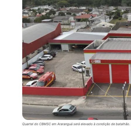
Quartel do CBMSC em Araranguá será elevado à condição de batalhão