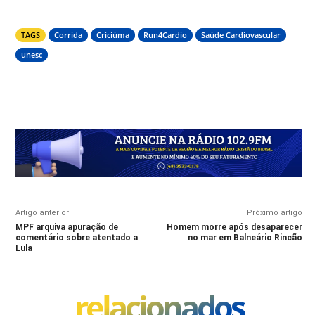
TAGS
Corrida
Criciúma
Run4Cardio
Saúde Cardiovascular
unesc
Artigo anterior
Próximo artigo
MPF arquiva apuração de
Homem morre após desaparecer
comentário sobre atentado a
no mar em Balneário Rincão
Lula
relacionados