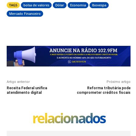
TAGS
bolsa de valores
Dólar
Economia
Ibovespa
Mercado Financeiro
Artigo anterior
Próximo artigo
Receita Federal unifica
Reforma tributária pode
atendimento digital
comprometer créditos fiscais
relacionados