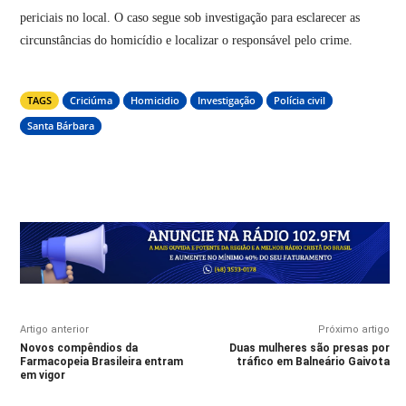
periciais no local. O caso segue sob investigação para esclarecer as
circunstâncias do homicídio e localizar o responsável pelo crime.
TAGS
Criciúma
Homicidio
Investigação
Polícia civil
Santa Bárbara
Artigo anterior
Próximo artigo
Novos compêndios da
Duas mulheres são presas por
Farmacopeia Brasileira entram
tráfico em Balneário Gaivota
em vigor