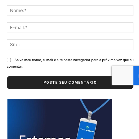
Comente:
No
E-
mai
Sit
Salve meu nome, e-mail e site neste navegador para a próxima vez que eu
comentar.