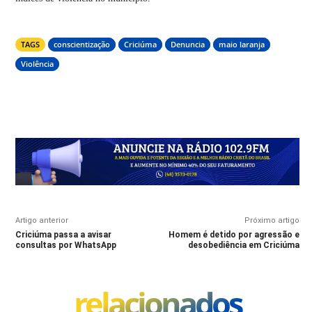
TAGS
conscientização
Criciúma
Denuncia
maio laranja
Violência
Artigo anterior
Próximo artigo
Criciúma passa a avisar
Homem é detido por agressão e
consultas por WhatsApp
desobediência em Criciúma
relacionados