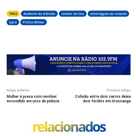
TAGS
Acidente de trânsito
coletor de lixo
embriaguez ao volante
Içara
Polícia Militar
Artigo anterior
Próximo artigo
Mulher é presa com revólver
Colisão entre dois carros deixa
escondido em urso de pelúcia
dois feridos em Urussanga
relacionados