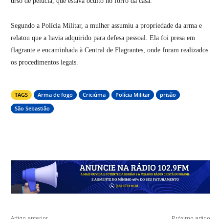
urso de pelúcia, que estava oculto no forro da casa.
Segundo a Polícia Militar, a mulher assumiu a propriedade da arma e
relatou que a havia adquirido para defesa pessoal. Ela foi presa em
flagrante e encaminhada à Central de Flagrantes, onde foram realizados
os procedimentos legais.
TAGS
Arma de fogo
Criciúma
Polícia Militar
prisão
São Sebastião
Artigo anterior
Próximo artigo