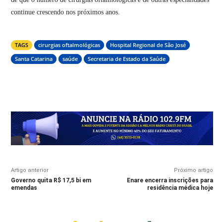
continue crescendo nos próximos anos.
TAGS
cirurgias oftalmológicas
Hospital Regional de São José
Santa Catarina
saúde
Secretaria de Estado da Saúde
Artigo anterior
Próximo artigo
Governo quita R$ 17,5 bi em
Enare encerra inscrições para
emendas
residência médica hoje