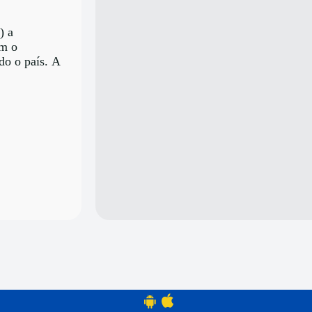
) a
om o
do o país. A