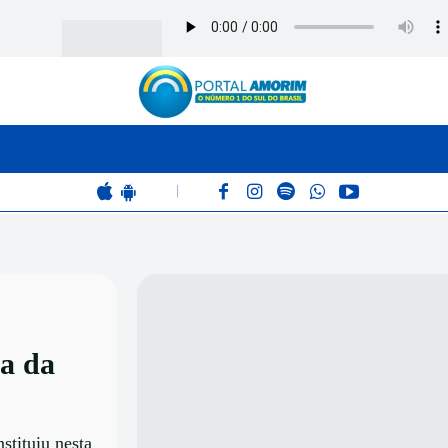
BOMBEIROS
POLÍCIA
RÁDIO 102.9
COLUNAS
|
na da
stituiu nesta