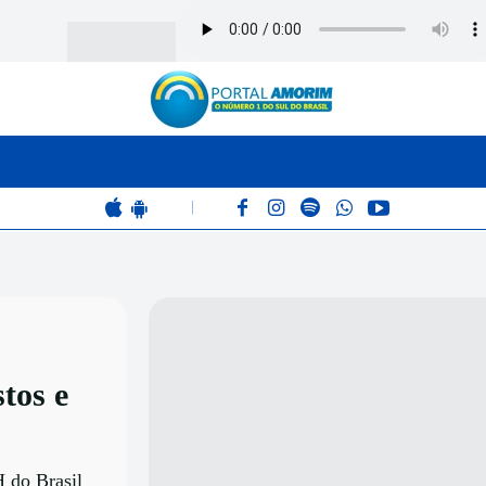
BOMBEIROS
POLÍCIA
RÁDIO 102.9
COLUNAS
|
tos e
 do Brasil