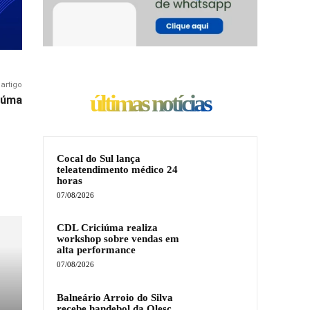
artigo
últimas notícias
ciúma
Cocal do Sul lança
teleatendimento médico 24
horas
07/08/2026
CDL Criciúma realiza
workshop sobre vendas em
alta performance
07/08/2026
Balneário Arroio do Silva
recebe handebol da Olesc