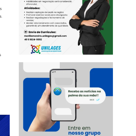
s
a.
s