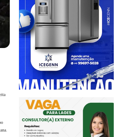
eita
po
tana.