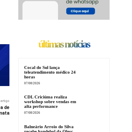
últimas notícias
Cocal do Sul lança
teleatendimento médico 24
horas
07/08/2026
CDL Criciúma realiza
artigo
workshop sobre vendas em
alta performance
ea de
mata
07/08/2026
Balneário Arroio do Silva
recebe handebol da Olesc