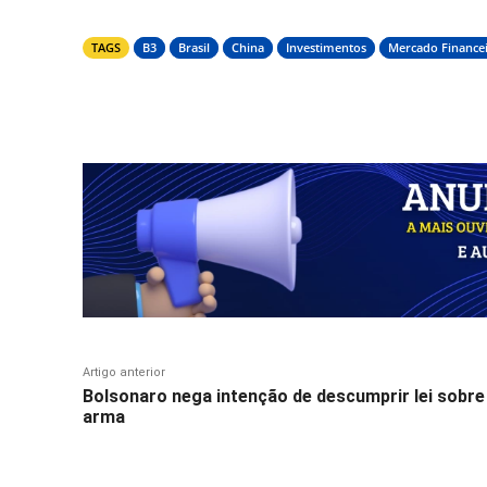
TAGS
B3
Brasil
China
Investimentos
Mercado Finance
Compartilhar
Artigo anterior
Bolsonaro nega intenção de descumprir lei sobre
arma