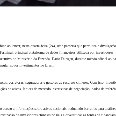
a ao lançar, nesta quarta-feira (24), uma parceria que permitirá a divulgação
erminal, principal plataforma de dados financeiros utilizada por investidores
executivo do Ministério da Fazenda, Dario Durigan, durante missão oficial ao pa
imular novos investimentos no Brasil.
ncos, corretoras, seguradoras e gestores de recursos chineses. Com isso, investi
ções de ativos, índices de mercado, estatísticas de negociação, dados de referên
 acesso a informações sobre ativos nacionais, reduzindo barreiras para análises
ticipação de investidores chineses no país e diversificar as fontes de financia