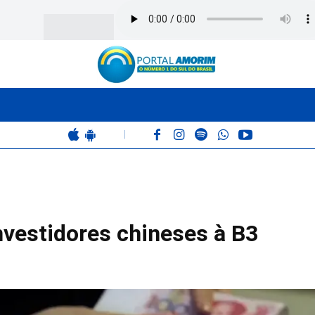
BOMBEIROS
POLÍCIA
RÁDIO 102.9
COLUNAS
|
nvestidores chineses à B3