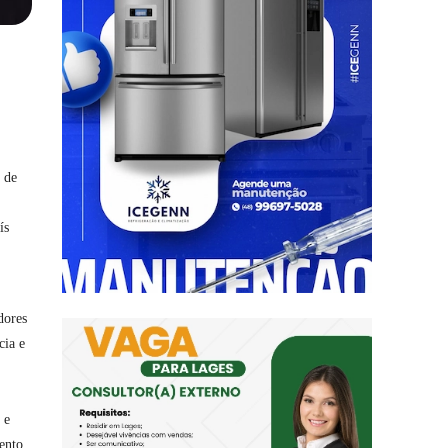
 de
ís
dores
cia e
 e
mento