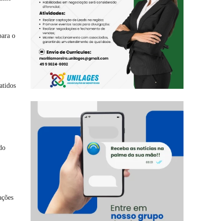
para o
atidos
do
ações