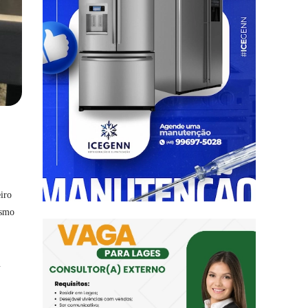
iro
esmo
u