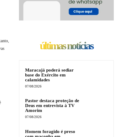
tanto,
últimas notícias
vas
Maracajá poderá sediar
base do Exército em
calamidades
07/08/2026
Pastor destaca proteção de
é
Deus em entrevista à TV
Amorim
07/08/2026
Homem foragido é preso
com maconha em