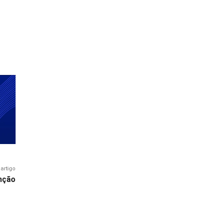
artigo
nção