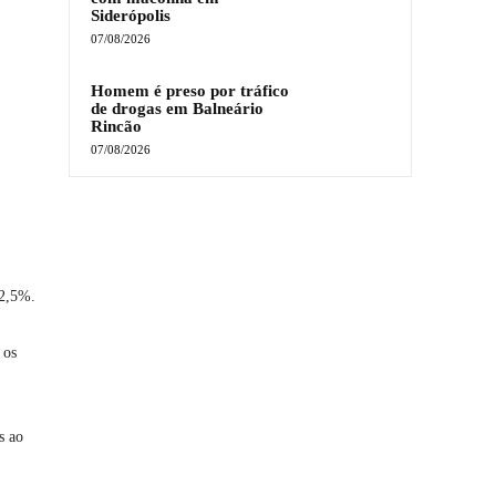
Siderópolis
07/08/2026
Homem é preso por tráfico
de drogas em Balneário
Rincão
07/08/2026
 2,5%.
 os
s ao