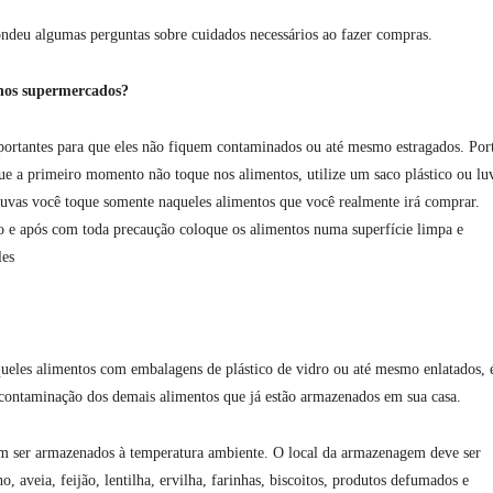
pondeu algumas perguntas sobre cuidados necessários ao fazer compras.
nos supermercados?
ortantes para que eles não fiquem contaminados ou até mesmo estragados. Por
e a primeiro momento não toque nos alimentos, utilize um saco plástico ou lu
uvas você toque somente naqueles alimentos que você realmente irá comprar.
o e após com toda precaução coloque os alimentos numa superfície limpa e
les
àqueles alimentos com embalagens de plástico de vidro ou até mesmo enlatados, 
a contaminação dos demais alimentos que já estão armazenados em sua casa.
dem ser armazenados à temperatura ambiente. O local da armazenagem deve ser
 aveia, feijão, lentilha, ervilha, farinhas, biscoitos, produtos defumados e