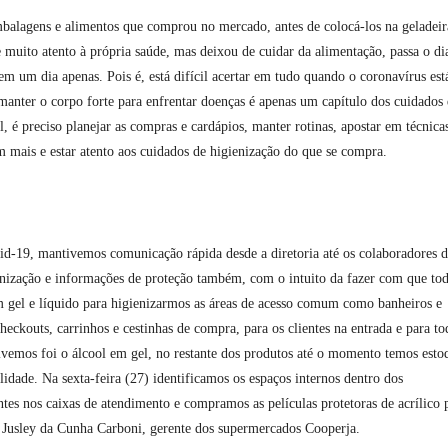
balagens e alimentos que comprou no mercado, antes de colocá-los na geladeir
te muito atento à própria saúde, mas deixou de cuidar da alimentação, passa o di
em um dia apenas. Pois é, está difícil acertar em tudo quando o coronavírus es
a manter o corpo forte para enfrentar doenças é apenas um capítulo dos cuidados
 é preciso planejar as compras e cardápios, manter rotinas, apostar em técnica
mais e estar atento aos cuidados de higienização do que se compra.
vid-19, mantivemos comunicação rápida desde a diretoria até os colaboradores 
nização e informações de proteção também, com o intuito da fazer com que tod
m gel e líquido para higienizarmos as áreas de acesso comum como banheiros e
eckouts, carrinhos e cestinhas de compra, para os clientes na entrada e para to
tivemos foi o álcool em gel, no restante dos produtos até o momento temos esto
dade. Na sexta-feira (27) identificamos os espaços internos dentro dos
ntes nos caixas de atendimento e compramos as películas protetoras de acrílico 
a Jusley da Cunha Carboni, gerente dos supermercados Cooperja.