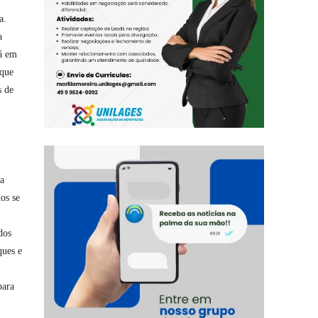
a.
a
tá em
 que
s de
da
os se
dos
ques e
para