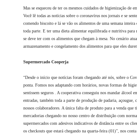
Mas se esqueceu de ter os mesmos cuidados de higienização de em
Você lê todas as notícias sobre o coronavírus nos jornais e se sen
comendo biscoito e lá se vão os alimentos de uma semana inteira 
toda parte. E ter uma dieta alimentar equilibrada e nutritiva par
se deve ter com os alimentos que chegam à mesa. No cenário atual,
armazenamento e congelamento dos alimentos para que eles durem 
Supermercado Cooperja
“Desde o início que notícias foram chegando até nós, sobre o Co
ponta. Fomos nos adaptando com horários, novas formas de higie
sentissem seguros . A cooperativa conseguiu nos mandar álcool e
entradas, também toda a parte de produção de padaria, açougue, ch
nossos colaboradores. A única falta de produto para a venda que 
mercadorias chegando no nosso centro de distribuição com normali
supermercados com adesivos indicativos de distância entre os clie
os checkouts que estará chegando na quarta-feira (01)”, nos cont