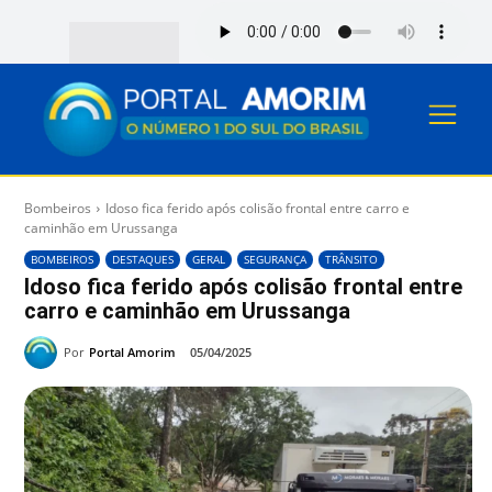
Bombeiros
Idoso fica ferido após colisão frontal entre carro e
caminhão em Urussanga
BOMBEIROS
DESTAQUES
GERAL
SEGURANÇA
TRÂNSITO
Idoso fica ferido após colisão frontal entre
carro e caminhão em Urussanga
Por
Portal Amorim
05/04/2025