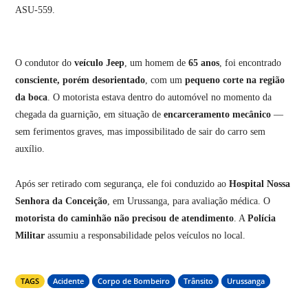
ASU-559.
O condutor do
veículo Jeep
, um homem de
65 anos
, foi encontrado
consciente, porém desorientado
, com um
pequeno corte na região
da boca
. O motorista estava dentro do automóvel no momento da
chegada da guarnição, em situação de
encarceramento mecânico
—
sem ferimentos graves, mas impossibilitado de sair do carro sem
auxílio.
Após ser retirado com segurança, ele foi conduzido ao
Hospital Nossa
Senhora da Conceição
, em Urussanga, para avaliação médica. O
motorista do caminhão não precisou de atendimento
. A
Polícia
Militar
assumiu a responsabilidade pelos veículos no local.
TAGS
Acidente
Corpo de Bombeiro
Trânsito
Urussanga