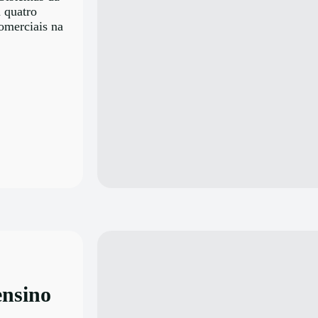
 quatro
comerciais na
ensino