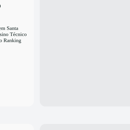
o
 em Santa
nsino Técnico
do Ranking