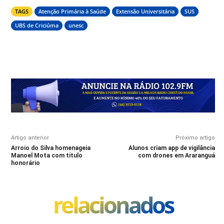
TAGS
Atenção Primária à Saúde
Extensão Universitária
SUS
UBS de Criciúma
unesc
Artigo anterior
Próximo artigo
Arroio do Silva homenageia
Alunos criam app de vigilância
Manoel Mota com título
com drones em Araranguá
honorário
relacionados