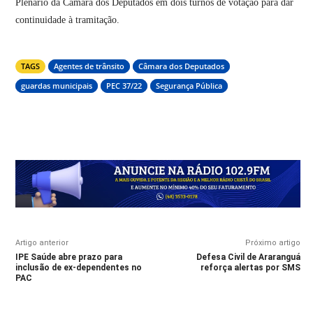
Plenário da Câmara dos Deputados em dois turnos de votação para dar
continuidade à tramitação.
TAGS
Agentes de trânsito
Câmara dos Deputados
guardas municipais
PEC 37/22
Segurança Pública
Artigo anterior
Próximo artigo
IPE Saúde abre prazo para
Defesa Civil de Araranguá
inclusão de ex-dependentes no
reforça alertas por SMS
PAC