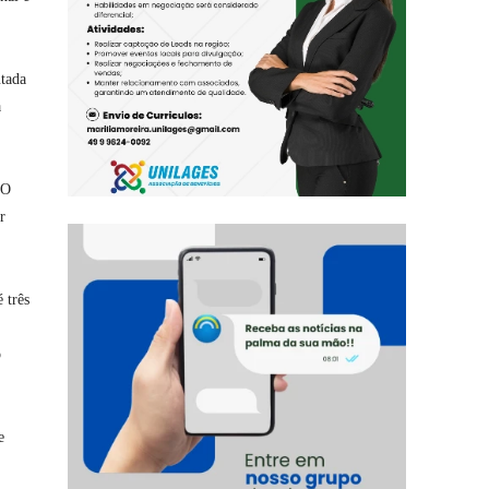
utada
à
 O
r
 três
o
e