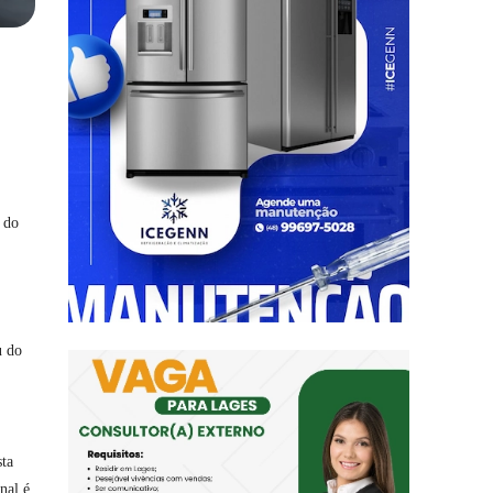
 do
u do
sta
nal é