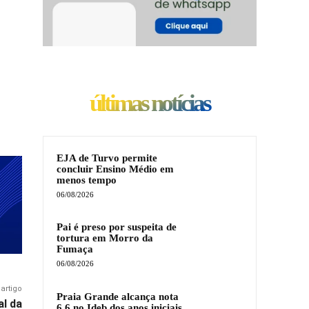
últimas notícias
EJA de Turvo permite
concluir Ensino Médio em
menos tempo
06/08/2026
Pai é preso por suspeita de
tortura em Morro da
Fumaça
06/08/2026
artigo
Praia Grande alcança nota
al da
6,6 no Ideb dos anos iniciais