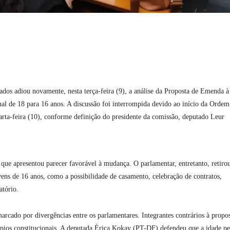
dos adiou novamente, nesta terça-feira (9), a análise da Proposta de Emenda à
al de 18 para 16 anos. A discussão foi interrompida devido ao início da Ordem
arta-feira (10), conforme definição do presidente da comissão, deputado Leur
ue apresentou parecer favorável à mudança. O parlamentar, entretanto, retiro
vens de 16 anos, como a possibilidade de casamento, celebração de contratos,
atório.
rcado por divergências entre os parlamentares. Integrantes contrários à propo
ípios constitucionais. A deputada Érica Kokay (PT-DF) defendeu que a idade pe